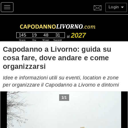
Login
Toggle navigation
2027
145
19
48
29
al
Giorni
Ore
Minuti
Secondi
Capodanno a Livorno: guida su
cosa fare, dove andare e come
organizzarsi
Idee e informazioni utili su eventi, location e zone
per organizzare il Capodanno a Livorno e dintorni
1
/
1