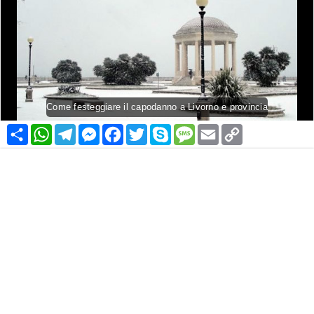
Come festeggiare il capodanno a Livorno e provincia
Condividi
WhatsApp
Telegram
Messenger
Facebook
Twitter
Skype
Message
Email
Copy
Link