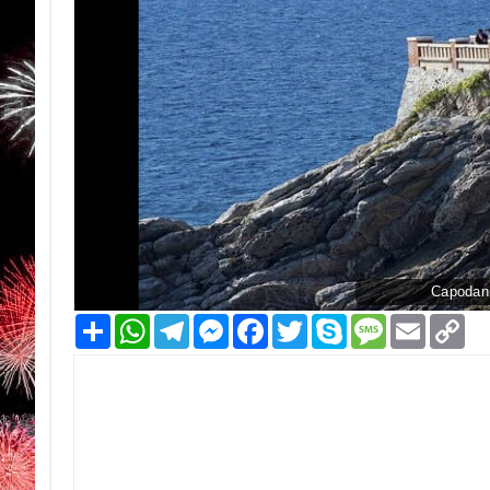
Capodan
Condividi
WhatsApp
Telegram
Messenger
Facebook
Twitter
Skype
Message
Email
Co
Li