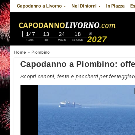
Capodanno a Livorno
Nei Dintorni
In Piazza
Es
147
13
24
17
al
2027
Giorni
Ore
Minuti
Secondi
Home
Piombino
Capodanno a Piombino: offe
Scopri cenoni, feste e pacchetti per festeggi