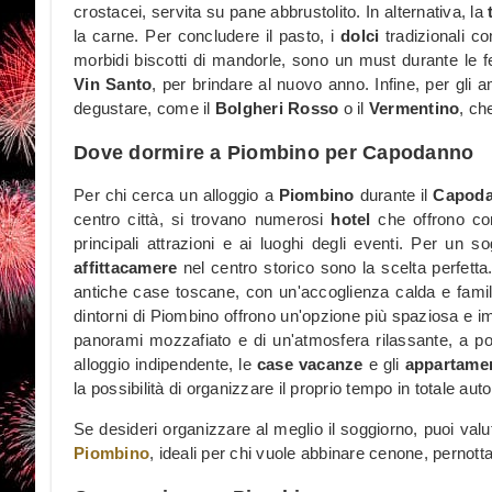
crostacei, servita su pane abbrustolito. In alternativa, la
la carne. Per concludere il pasto, i
dolci
tradizionali c
morbidi biscotti di mandorle, sono un must durante le f
Vin Santo
, per brindare al nuovo anno. Infine, per gli 
degustare, come il
Bolgheri Rosso
o il
Vermentino
, che
Dove dormire a Piombino per Capodanno
Per chi cerca un alloggio a
Piombino
durante il
Capod
centro città, si trovano numerosi
hotel
che offrono com
principali attrazioni e ai luoghi degli eventi. Per un s
affittacamere
nel centro storico sono la scelta perfetta.
antiche case toscane, con un'accoglienza calda e famil
dintorni di Piombino offrono un'opzione più spaziosa e i
panorami mozzafiato e di un'atmosfera rilassante, a poch
alloggio indipendente, le
case vacanze
e gli
appartamen
la possibilità di organizzare il proprio tempo in totale au
Se desideri organizzare al meglio il soggiorno, puoi valu
Piombino
, ideali per chi vuole abbinare cenone, pernot