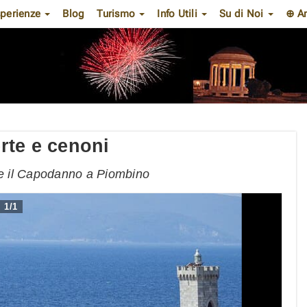
perienze
Blog
Turismo
Info Utili
Su di Noi
⊕ A
rte e cenoni
are il Capodanno a Piombino
1
/
1