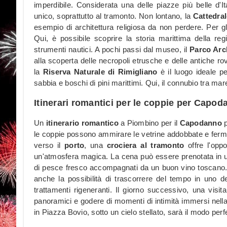
imperdibile. Considerata una delle piazze più belle d'I
unico, soprattutto al tramonto. Non lontano, la
Cattedra
esempio di architettura religiosa da non perdere. Per gli
Qui, è possibile scoprire la storia marittima della r
strumenti nautici. A pochi passi dal museo, il
Parco Arc
alla scoperta delle necropoli etrusche e delle antiche ro
la
Riserva Naturale di Rimigliano
è il luogo ideale p
sabbia e boschi di pini marittimi. Qui, il connubio tra ma
Itinerari romantici per le coppie per Capo
Un
itinerario romantico
a Piombino per il
Capodanno
p
le coppie possono ammirare le vetrine addobbate e fermar
verso il
porto
, una
crociera al tramonto
offre l'oppo
un'atmosfera magica. La cena può essere prenotata in u
di pesce fresco accompagnati da un buon vino toscano. 
anche la possibilità di trascorrere del tempo in uno d
trattamenti rigeneranti. Il giorno successivo, una visit
panoramici e godere di momenti di intimità immersi nella
in Piazza Bovio, sotto un cielo stellato, sarà il modo perf