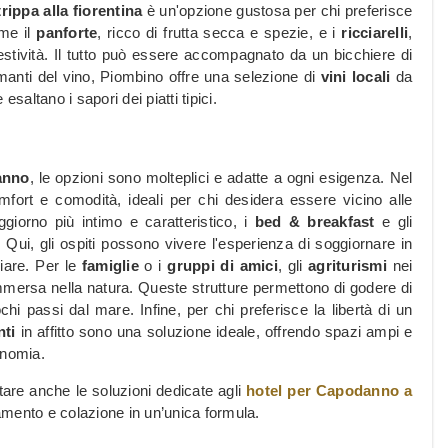
trippa alla fiorentina
è un'opzione gustosa per chi preferisce
ome il
panforte
, ricco di frutta secca e spezie, e i
ricciarelli
,
estività. Il tutto può essere accompagnato da un bicchiere di
amanti del vino, Piombino offre una selezione di
vini locali
da
 esaltano i sapori dei piatti tipici.
anno
, le opzioni sono molteplici e adatte a ogni esigenza. Nel
fort e comodità, ideali per chi desidera essere vicino alle
oggiorno più intimo e caratteristico, i
bed & breakfast
e gli
 Qui, gli ospiti possono vivere l'esperienza di soggiornare in
iare. Per le
famiglie
o i
gruppi di amici
, gli
agriturismi
nei
mmersa nella natura. Queste strutture permettono di godere di
i passi dal mare. Infine, per chi preferisce la libertà di un
ti
in affitto sono una soluzione ideale, offrendo spazi ampi e
tonomia.
tare anche le soluzioni dedicate agli
hotel per Capodanno a
tamento e colazione in un’unica formula.