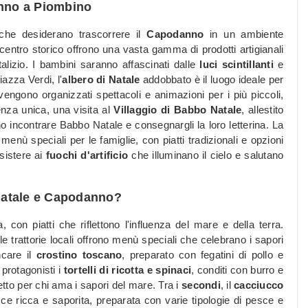
anno a Piombino
he desiderano trascorrere il
Capodanno
in un ambiente
l centro storico offrono una vasta gamma di prodotti artigianali
talizio. I bambini saranno affascinati dalle
luci scintillanti
e
iazza Verdi, l'
albero di Natale
addobbato è il luogo ideale per
vengono organizzati spettacoli e animazioni per i più piccoli,
nza unica, una visita al
Villaggio di Babbo Natale
, allestito
o incontrare Babbo Natale e consegnargli la loro letterina. La
menù speciali per le famiglie, con piatti tradizionali e opzioni
ssistere ai
fuochi d'artificio
che illuminano il cielo e salutano
Natale e Capodanno?
 con piatti che riflettono l'influenza del mare e della terra.
 e le trattorie locali offrono menù speciali che celebrano i sapori
care il
crostino toscano
, preparato con fegatini di pollo e
protagonisti i
tortelli di ricotta e spinaci
, conditi con burro e
fetto per chi ama i sapori del mare. Tra i
secondi
, il
cacciucco
ce ricca e saporita, preparata con varie tipologie di pesce e