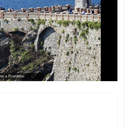
no a Piombino
py
nk