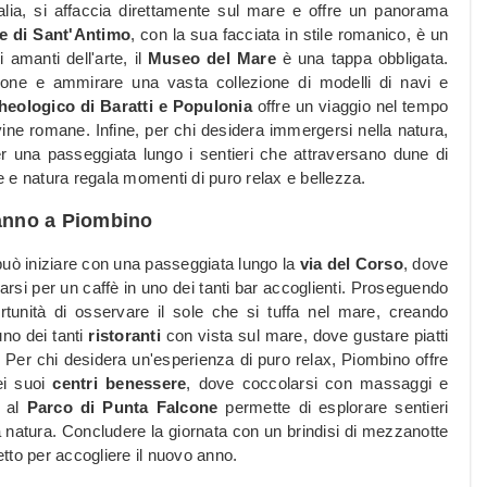
talia, si affaccia direttamente sul mare e offre un panorama
le di Sant'Antimo
, con la sua facciata in stile romanico, è un
 amanti dell'arte, il
Museo del Mare
è una tappa obbligata.
egione e ammirare una vasta collezione di modelli di navi e
heologico di Baratti e Populonia
offre un viaggio nel tempo
vine romane. Infine, per chi desidera immergersi nella natura,
er una passeggiata lungo i sentieri che attraversano dune di
re e natura regala momenti di puro relax e bellezza.
danno a Piombino
uò iniziare con una passeggiata lungo la
via del Corso
, dove
si per un caffè in uno dei tanti bar accoglienti. Proseguendo
rtunità di osservare il sole che si tuffa nel mare, creando
no dei tanti
ristoranti
con vista sul mare, dove gustare piatti
Per chi desidera un'esperienza di puro relax, Piombino offre
ei suoi
centri benessere
, dove coccolarsi con massaggi e
a al
Parco di Punta Falcone
permette di esplorare sentieri
 natura. Concludere la giornata con un brindisi di mezzanotte
etto per accogliere il nuovo anno.