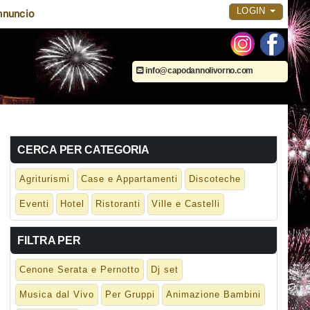
LOGIN
nnuncio
info@capodannolivorno.com
CERCA PER CATEGORIA
Agriturismi
Case e Appartamenti
Discoteche
Eventi
Hotel
Ristoranti
Ville e Castelli
FILTRA PER
Cenone Serata e Pernotto
Dj set
Musica dal Vivo
Per Gruppi
Animazione Bambini