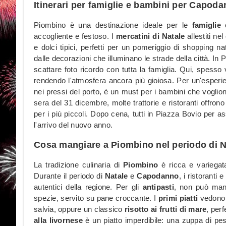
Itinerari per famiglie e bambini per Capod
Piombino è una destinazione ideale per le
famiglie
c
accogliente e festoso. I
mercatini di Natale
allestiti ne
e dolci tipici, perfetti per un pomeriggio di shopping na
dalle decorazioni che illuminano le strade della città. In P
scattare foto ricordo con tutta la famiglia. Qui, spesso 
rendendo l'atmosfera ancora più gioiosa. Per un'esperie
nei pressi del porto, è un must per i bambini che voglion
sera del 31 dicembre, molte trattorie e ristoranti offrono 
per i più piccoli. Dopo cena, tutti in Piazza Bovio per a
l'arrivo del nuovo anno.
Cosa mangiare a Piombino nel periodo di 
La tradizione culinaria di
Piombino
è ricca e variegata,
Durante il periodo di
Natale
e
Capodanno
, i ristoranti
autentici della regione. Per gli
antipasti
, non può man
spezie, servito su pane croccante. I
primi piatti
vedono 
salvia, oppure un classico
risotto ai frutti di mare
, per
alla livornese
è un piatto imperdibile: una zuppa di pes