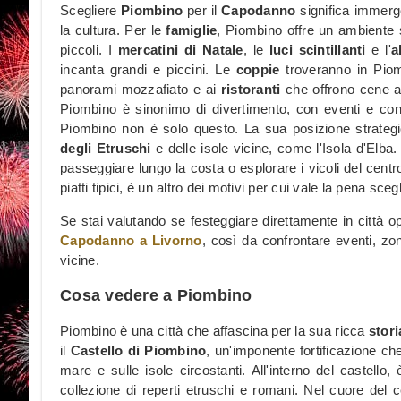
Scegliere
Piombino
per il
Capodanno
significa immerge
la cultura. Per le
famiglie
, Piombino offre un ambiente 
piccoli. I
mercatini di Natale
, le
luci scintillanti
e l'
a
incanta grandi e piccini. Le
coppie
troveranno in Piomb
panorami mozzafiato e ai
ristoranti
che offrono cene a
Piombino è sinonimo di divertimento, con eventi e conce
Piombino non è solo questo. La sua posizione strategi
degli Etruschi
e delle isole vicine, come l'Isola d'Elba.
passeggiare lungo la costa o esplorare i vicoli del centro 
piatti tipici, è un altro dei motivi per cui vale la pena s
Se stai valutando se festeggiare direttamente in città o
Capodanno a Livorno
, così da confrontare eventi, zone
vicine.
Cosa vedere a Piombino
Piombino è una città che affascina per la sua ricca
stori
il
Castello di Piombino
, un'imponente fortificazione ch
mare e sulle isole circostanti. All'interno del castello, 
collezione di reperti etruschi e romani. Nel cuore del c