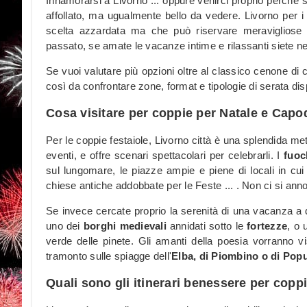
Innamorarsi a Livorno ... oppure venirci proprio perchè s
affollato, ma ugualmente bello da vedere. Livorno per i
scelta azzardata ma che può riservare meravigliose s
passato, se amate le vacanze intime e rilassanti siete ne
Se vuoi valutare più opzioni oltre al classico cenone di
così da confrontare zone, format e tipologie di serata disp
Cosa visitare per coppie per Natale e Capo
Per le coppie festaiole, Livorno città è una splendida m
eventi, e offre scenari spettacolari per celebrarli. I
fuoc
sul lungomare, le piazze ampie e piene di locali in cui
chiese antiche addobbate per le Feste ... . Non ci si anno
Se invece cercate proprio la serenità di una vacanza a 
uno dei
borghi medievali
annidati sotto le
fortezze
, o 
verde delle pinete. Gli amanti della poesia vorranno vi
tramonto sulle spiagge dell'
Elba, di Piombino o di Pop
Quali sono gli itinerari benessere per copp