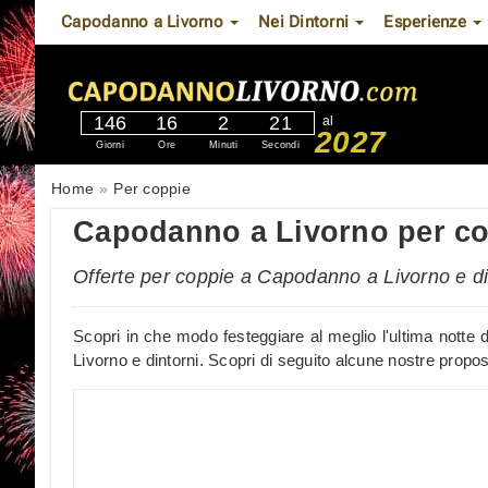
Capodanno a Livorno
Nei Dintorni
Esperienze
146
16
2
20
al
2027
Giorni
Ore
Minuti
Secondi
Home
Per coppie
Capodanno a Livorno per c
Offerte per coppie a Capodanno a Livorno e di
Scopri in che modo festeggiare al meglio l'ultima notte d
Livorno e dintorni. Scopri di seguito alcune nostre propos