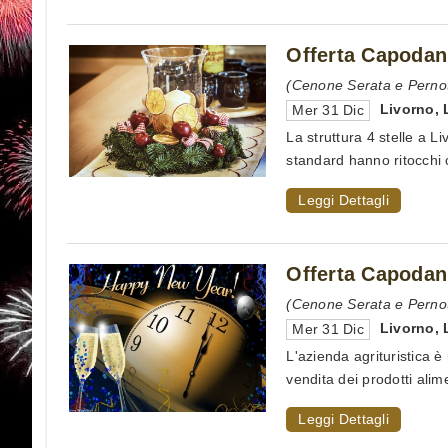
Offerta Capodan
(Cenone Serata e Pernot
Livorno
,
Mer 31 Dic
La struttura 4 stelle a L
standard hanno ritocchi c
Leggi Dettagli
Offerta Capodan
(Cenone Serata e Pernot
Livorno
,
Mer 31 Dic
L'azienda agrituristica è
vendita dei prodotti alimen
Leggi Dettagli