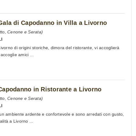
ala di Capodanno in Villa a Livorno
tto, Cenone e Serata)
LI
ivorno di origini storiche, dimora del ristorante, vi accoglierà
accoglie amici ...
Capodanno in Ristorante a Livorno
tto, Cenone e Serata)
LI
un ambiente ardente e confortevole e sono arredati con gusto,
alità a Livorno ...