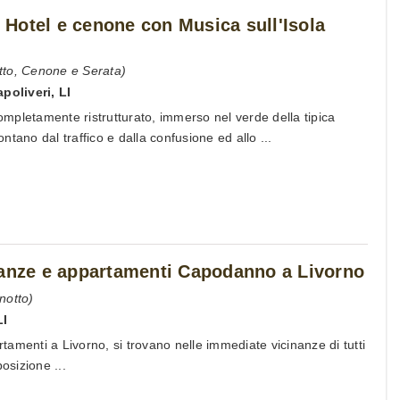
Hotel e cenone con Musica sull'Isola
tto, Cenone e Serata)
apoliveri
,
LI
Completamente ristrutturato, immerso nel verde della tipica
tano dal traffico e dalla confusione ed allo ...
canze e appartamenti Capodanno a Livorno
notto)
LI
amenti a Livorno, si trovano nelle immediate vicinanze di tutti
osizione ...