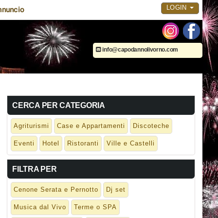
LOGIN
nnuncio
info@capodannolivorno.com
CERCA PER CATEGORIA
Agriturismi
Case e Appartamenti
Discoteche
Eventi
Hotel
Ristoranti
Ville e Castelli
FILTRA PER
Cenone Serata e Pernotto
Dj set
Musica dal Vivo
Terme o SPA