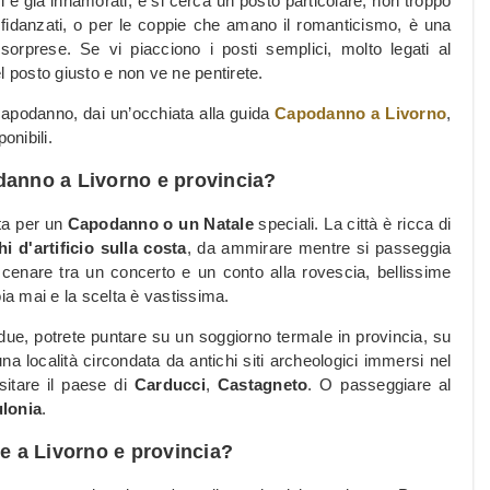
i è già innamorati, e si cerca un posto particolare, non troppo
 fidanzati, o per le coppie che amano il romanticismo, è una
orprese. Se vi piacciono i posti semplici, molto legati al
l posto giusto e non ve ne pentirete.
 capodanno, dai un’occhiata alla guida
Capodanno a Livorno
,
onibili.
danno a Livorno e provincia?
eta per un
Capodanno o un Natale
speciali. La città è ricca di
hi d'artificio sulla costa
, da ammirare mentre si passeggia
 cenare tra un concerto e un conto alla rovescia, bellissime
ia mai e la scelta è vastissima.
due, potrete puntare su un soggiorno termale in provincia, su
una località circondata da antichi siti archeologici immersi nel
sitare il paese di
Carducci
,
Castagneto
. O passeggiare al
ulonia
.
ie a Livorno e provincia?