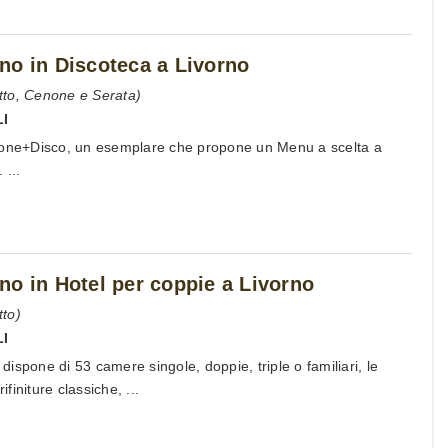
no in Discoteca a Livorno
tto, Cenone e Serata)
LI
none+Disco, un esemplare che propone un Menu a scelta a
 ...
no in Hotel per coppie a Livorno
to)
LI
 dispone di 53 camere singole, doppie, triple o familiari, le
initure classiche, ...