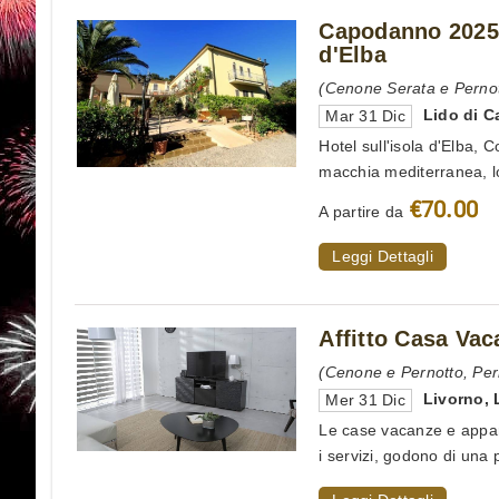
Capodanno 2025 
d'Elba
(Cenone Serata e Perno
Lido di C
Mar 31 Dic
Hotel sull'isola d'Elba, 
macchia mediterranea, lon
€70.00
A partire da
Leggi Dettagli
Affitto Casa Va
(Cenone e Pernotto, Per
Livorno
,
Mer 31 Dic
Le case vacanze e appart
i servizi, godono di una p