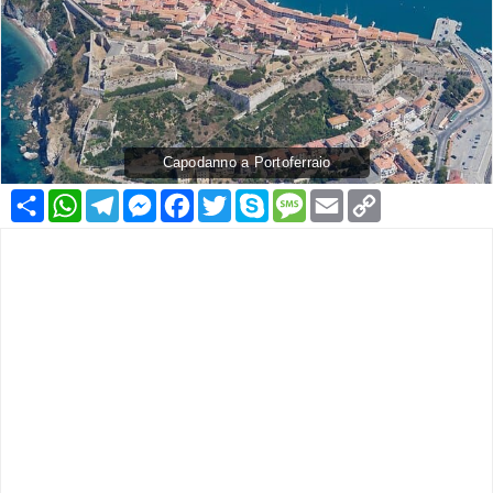
Capodanno a Portoferraio
Condividi
WhatsApp
Telegram
Messenger
Facebook
Twitter
Skype
Message
Email
Copy
Link