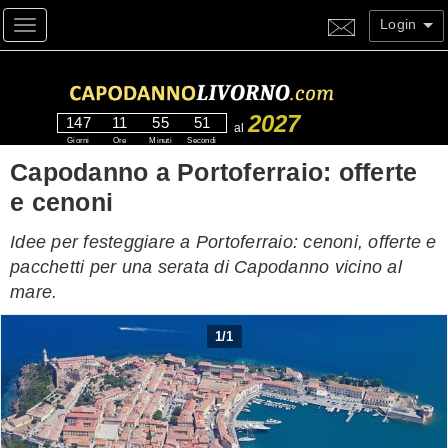
Login
Toggle navigation
2027
147
11
55
49
al
Giorni
Ore
Minuti
Secondi
Capodanno a Portoferraio: offerte
e cenoni
Idee per festeggiare a Portoferraio: cenoni, offerte e
pacchetti per una serata di Capodanno vicino al
mare.
1
/
1