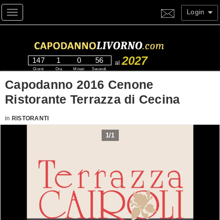
Login
Toggle navigation
2027
147
1
0
56
al
Giorni
Ora
Minuti
Secondi
Capodanno 2016 Cenone
Ristorante Terrazza di Cecina
in
RISTORANTI
1
/
1