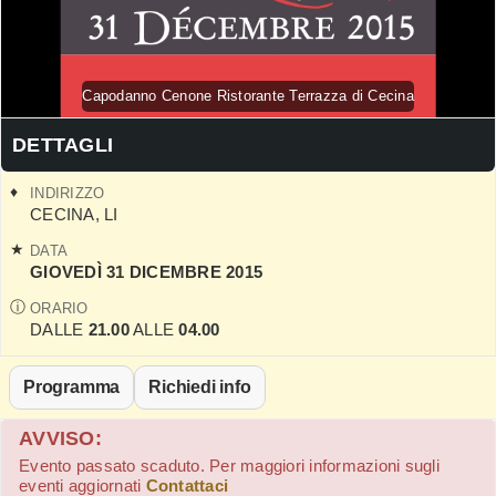
Capodanno Cenone Ristorante Terrazza di Cecina
DETTAGLI
INDIRIZZO
CECINA
,
LI
DATA
GIOVEDÌ 31 DICEMBRE 2015
ORARIO
DALLE
21.00
ALLE
04.00
Programma
Richiedi info
AVVISO:
Evento passato scaduto. Per maggiori informazioni sugli
eventi aggiornati
Contattaci