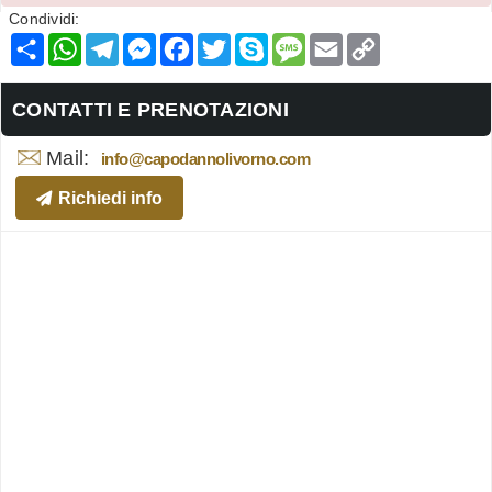
Condividi:
Condividi
WhatsApp
Telegram
Messenger
Facebook
Twitter
Skype
Message
Email
Copy
Link
CONTATTI E PRENOTAZIONI
Mail:
info@capodannolivorno.com
Richiedi info