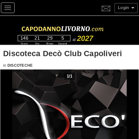
Login
Toggle navigation
2027
146
21
29
5
al
Giorni
Ore
Minuti
Secondi
Discoteca Decò Club Capoliveri
in
DISCOTECHE
1
/
1