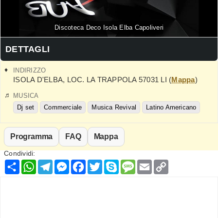
Discoteca Deco Isola Elba Capoliveri
DETTAGLI
INDIRIZZO
ISOLA D'ELBA
,
LOC. LA TRAPPOLA
57031
LI
(
Mappa
)
MUSICA
Dj set
Commerciale
Musica Revival
Latino Americano
Programma
FAQ
Mappa
Condividi:
Condividi
WhatsApp
Telegram
Messenger
Facebook
Twitter
Skype
Message
Email
Copy
Link